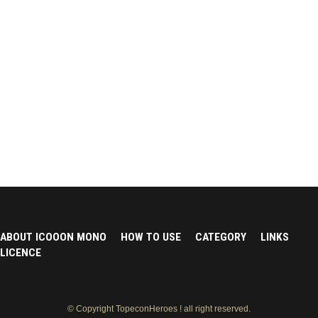
ABOUT ICOOON MONO
HOW TO USE
CATEGORY
LINKS
LICENCE
© Copyright TopeconHeroes ! all right reserved.