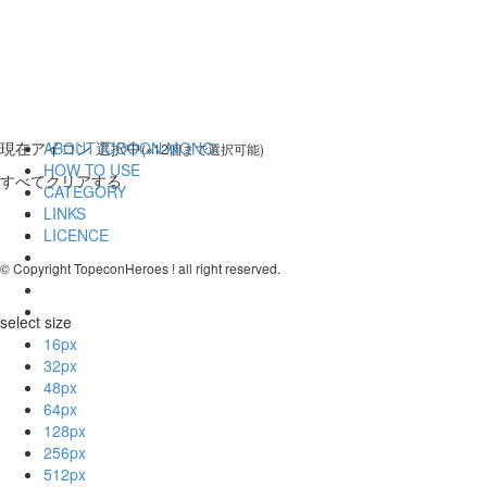
現在
アイコン 選択中
ABOUT ICOOON MONO
(※12個まで選択可能)
HOW TO USE
すべてクリアする
CATEGORY
LINKS
LICENCE
© Copyright TopeconHeroes ! all right reserved.
select size
16px
32px
48px
64px
128px
256px
512px