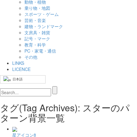
動物・植物
乗り物・地図
スポーツ・ゲーム
芸術・音楽
建物・ランドマーク
文房具・雑貨
記号・マーク
教育・科学
PC・家電・通信
その他
LINKS
LICENCE
日本語
タグ(Tag Archives): スターのパ
ターン背景一覧
星アイコン8