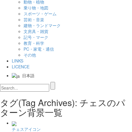
動物・植物
乗り物・地図
スポーツ・ゲーム
芸術・音楽
建物・ランドマーク
文房具・雑貨
記号・マーク
教育・科学
PC・家電・通信
その他
LINKS
LICENCE
日本語
タグ(Tag Archives): チェスのパ
ターン背景一覧
チェスアイコン