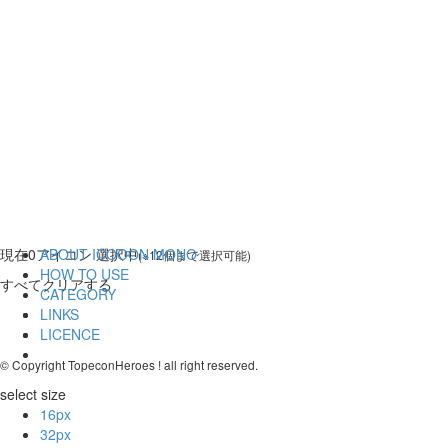
現在
0
アイコン 選択中
ABOUT ICOOON MONO
(※12個まで選択可能)
HOW TO USE
すべてクリアする
CATEGORY
LINKS
LICENCE
© Copyright TopeconHeroes ! all right reserved.
select size
16px
32px