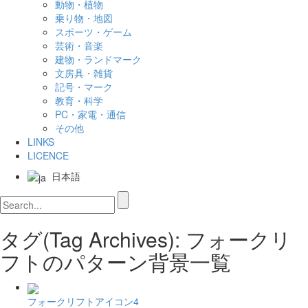
動物・植物
乗り物・地図
スポーツ・ゲーム
芸術・音楽
建物・ランドマーク
文房具・雑貨
記号・マーク
教育・科学
PC・家電・通信
その他
LINKS
LICENCE
日本語
タグ(Tag Archives): フォークリ
フトのパターン背景一覧
フォークリフトアイコン4