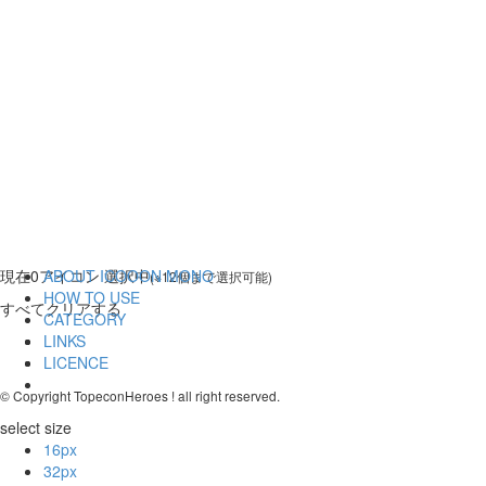
現在
0
アイコン 選択中
ABOUT ICOOON MONO
(※12個まで選択可能)
HOW TO USE
すべてクリアする
CATEGORY
LINKS
LICENCE
© Copyright TopeconHeroes ! all right reserved.
select size
16px
32px