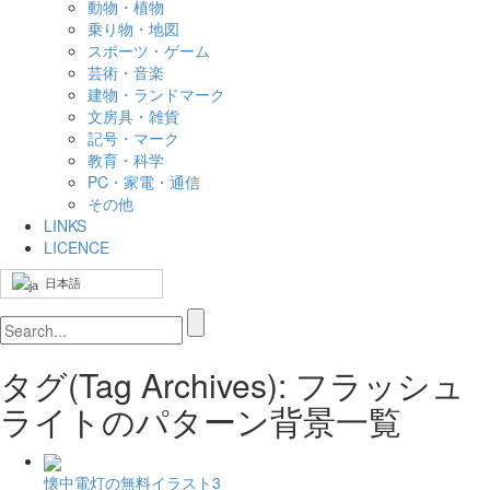
動物・植物
乗り物・地図
スポーツ・ゲーム
芸術・音楽
建物・ランドマーク
文房具・雑貨
記号・マーク
教育・科学
PC・家電・通信
その他
LINKS
LICENCE
日本語
タグ(Tag Archives): フラッシュ
ライトのパターン背景一覧
懐中電灯の無料イラスト3