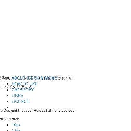
現在
0
アイコン 選択中
ABOUT ICOOON MONO
(※12個まで選択可能)
HOW TO USE
すべてクリアする
CATEGORY
LINKS
LICENCE
© Copyright TopeconHeroes ! all right reserved.
select size
16px
32px