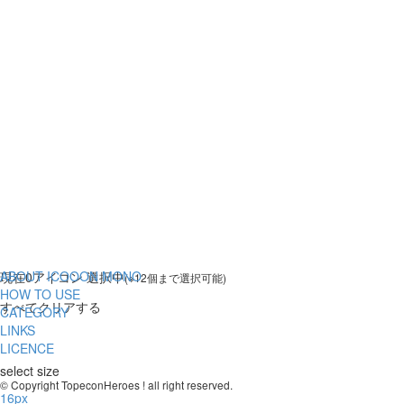
ABOUT ICOOON MONO
現在
0
アイコン 選択中
(※12個まで選択可能)
HOW TO USE
すべてクリアする
CATEGORY
LINKS
LICENCE
select size
© Copyright TopeconHeroes ! all right reserved.
16px