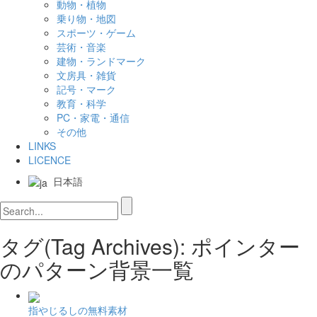
動物・植物
乗り物・地図
スポーツ・ゲーム
芸術・音楽
建物・ランドマーク
文房具・雑貨
記号・マーク
教育・科学
PC・家電・通信
その他
LINKS
LICENCE
日本語
タグ(Tag Archives): ポインター
のパターン背景一覧
指やじるしの無料素材