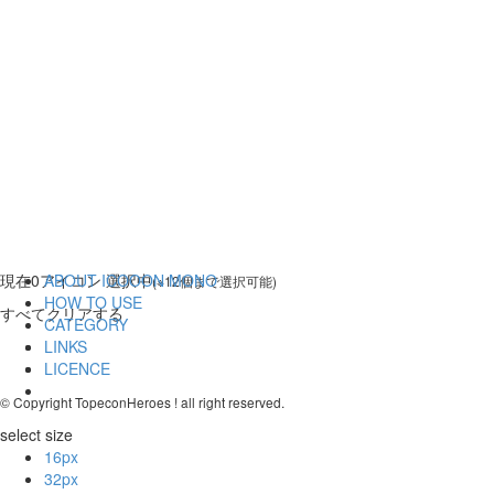
現在
0
アイコン 選択中
ABOUT ICOOON MONO
(※12個まで選択可能)
HOW TO USE
すべてクリアする
CATEGORY
LINKS
LICENCE
© Copyright TopeconHeroes ! all right reserved.
select size
16px
32px