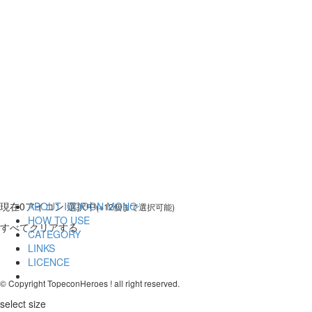
現在
0
アイコン 選択中
ABOUT ICOOON MONO
(※12個まで選択可能)
HOW TO USE
すべてクリアする
CATEGORY
LINKS
LICENCE
© Copyright TopeconHeroes ! all right reserved.
select size