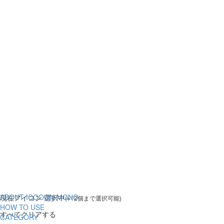
ABOUT ICOOON MONO
現在
アイコン 選択中
(※12個まで選択可能)
HOW TO USE
すべてクリアする
CATEGORY