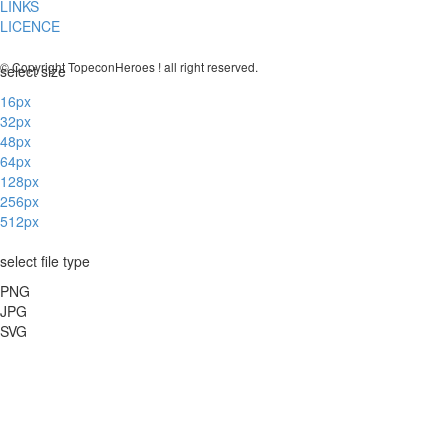
LINKS
LICENCE
© Copyright TopeconHeroes ! all right reserved.
select size
16px
32px
48px
64px
128px
256px
512px
select file type
PNG
JPG
SVG