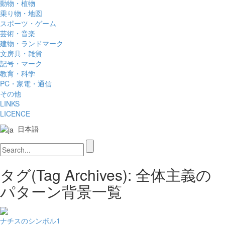
動物・植物
乗り物・地図
スポーツ・ゲーム
芸術・音楽
建物・ランドマーク
文房具・雑貨
記号・マーク
教育・科学
PC・家電・通信
その他
LINKS
LICENCE
日本語
タグ(Tag Archives): 全体主義の
パターン背景一覧
ナチスのシンボル1