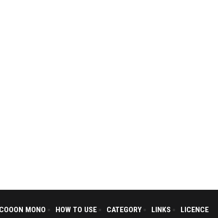
ICOOON MONO
HOW TO USE
CATEGORY
LINKS
LICENCE