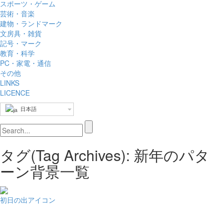
スポーツ・ゲーム
芸術・音楽
建物・ランドマーク
文房具・雑貨
記号・マーク
教育・科学
PC・家電・通信
その他
LINKS
LICENCE
日本語
タグ(Tag Archives): 新年のパタ
ーン背景一覧
初日の出アイコン