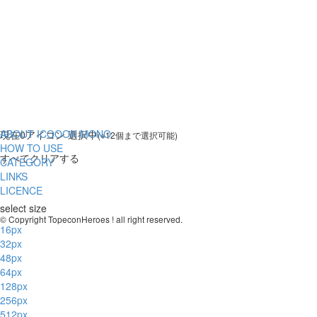
ABOUT ICOOON MONO
現在
0
アイコン 選択中
(※12個まで選択可能)
HOW TO USE
すべてクリアする
CATEGORY
LINKS
LICENCE
select size
© Copyright TopeconHeroes ! all right reserved.
16px
32px
48px
64px
128px
256px
512px