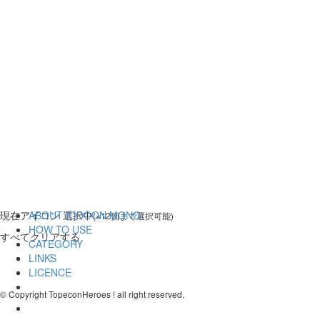
現在
アイコン 選択中
ABOUT ICOOON MONO
(※12個まで選択可能)
HOW TO USE
すべてクリアする
CATEGORY
LINKS
LICENCE
© Copyright TopeconHeroes ! all right reserved.