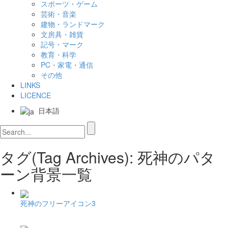
スポーツ・ゲーム
芸術・音楽
建物・ランドマーク
文房具・雑貨
記号・マーク
教育・科学
PC・家電・通信
その他
LINKS
LICENCE
日本語
タグ(Tag Archives): 死神のパタ
ーン背景一覧
死神のフリーアイコン3