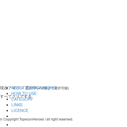
現在
アイコン 選択中
ABOUT ICOOON MONO
(※12個まで選択可能)
HOW TO USE
すべてクリアする
CATEGORY
LINKS
LICENCE
© Copyright TopeconHeroes ! all right reserved.