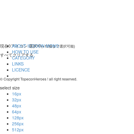
現在
0
アイコン 選択中
ABOUT ICOOON MONO
(※12個まで選択可能)
HOW TO USE
すべてクリアする
CATEGORY
LINKS
LICENCE
© Copyright TopeconHeroes ! all right reserved.
select size
16px
32px
48px
64px
128px
256px
512px