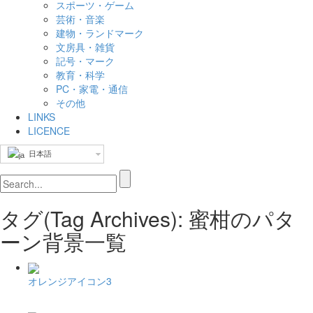
スポーツ・ゲーム
芸術・音楽
建物・ランドマーク
文房具・雑貨
記号・マーク
教育・科学
PC・家電・通信
その他
LINKS
LICENCE
日本語
タグ(Tag Archives): 蜜柑のパタ
ーン背景一覧
オレンジアイコン3