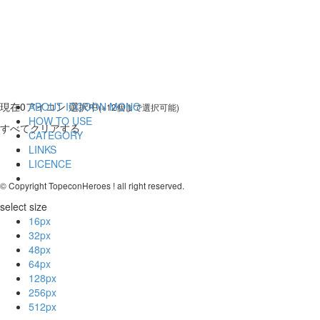
現在
0
アイコン 選択中
ABOUT ICOOON MONO
(※12個まで選択可能)
HOW TO USE
すべてクリアする
CATEGORY
LINKS
LICENCE
© Copyright TopeconHeroes ! all right reserved.
select size
16px
32px
48px
64px
128px
256px
512px