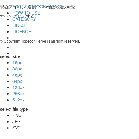
現在
アイコン 選択中
ABOUT ICOOON MONO
(※12個まで選択可能)
HOW TO USE
すべてクリアする
CATEGORY
LINKS
LICENCE
© Copyright TopeconHeroes ! all right reserved.
select size
16px
32px
48px
64px
128px
256px
512px
select file type
PNG
JPG
SVG