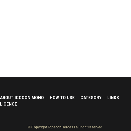
ABOUT ICOOON MONO
HOW TO USE
CATEGORY
LINKS
LICENCE
© Copyright TopeconHeroes ! all right reserved.