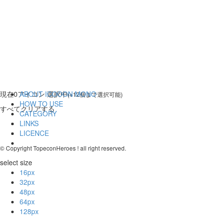
現在
0
アイコン 選択中
ABOUT ICOOON MONO
(※12個まで選択可能)
HOW TO USE
すべてクリアする
CATEGORY
LINKS
LICENCE
© Copyright TopeconHeroes ! all right reserved.
select size
16px
32px
48px
64px
128px