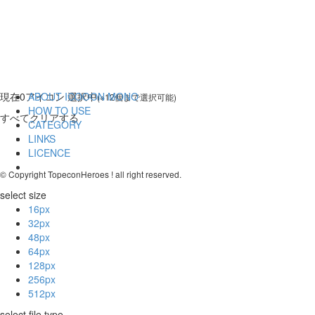
現在
0
アイコン 選択中
ABOUT ICOOON MONO
(※12個まで選択可能)
HOW TO USE
すべてクリアする
CATEGORY
LINKS
LICENCE
© Copyright TopeconHeroes ! all right reserved.
select size
16px
32px
48px
64px
128px
256px
512px
select file type