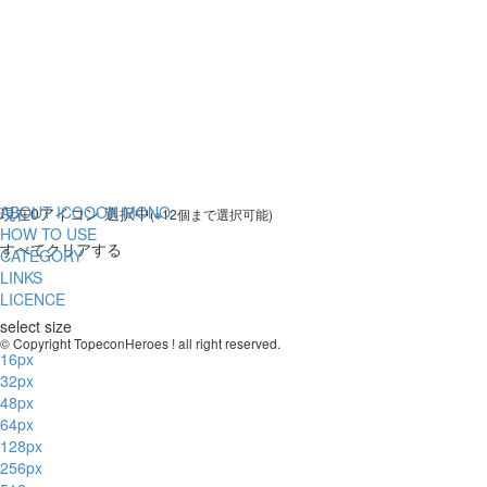
ABOUT ICOOON MONO
現在
0
アイコン 選択中
(※12個まで選択可能)
HOW TO USE
すべてクリアする
CATEGORY
LINKS
LICENCE
select size
© Copyright TopeconHeroes ! all right reserved.
16px
32px
48px
64px
128px
256px