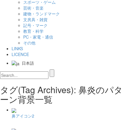
スポーツ・ゲーム
芸術・音楽
建物・ランドマーク
文房具・雑貨
記号・マーク
教育・科学
PC・家電・通信
その他
LINKS
LICENCE
日本語
タグ(Tag Archives): 鼻炎のパタ
ーン背景一覧
鼻アイコン2