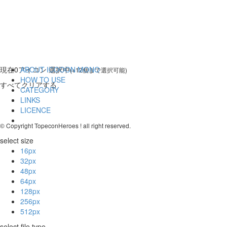
現在
0
アイコン 選択中
ABOUT ICOOON MONO
(※12個まで選択可能)
HOW TO USE
すべてクリアする
CATEGORY
LINKS
LICENCE
© Copyright TopeconHeroes ! all right reserved.
select size
16px
32px
48px
64px
128px
256px
512px
select file type