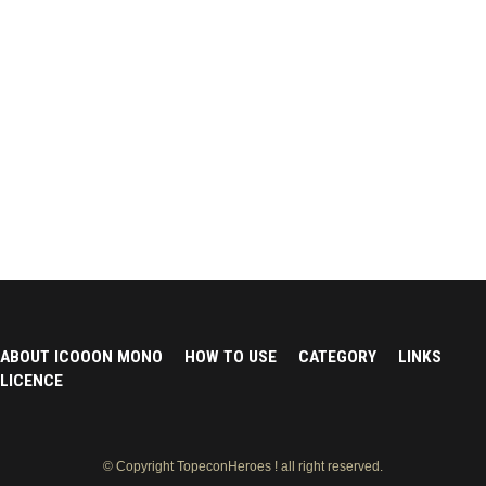
ABOUT ICOOON MONO
HOW TO USE
CATEGORY
LINKS
LICENCE
© Copyright TopeconHeroes ! all right reserved.