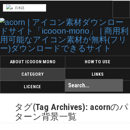
日本語
ABOUT ICOOON MONO
HOW TO USE
CATEGORY
LINKS
LICENCE
タグ(Tag Archives): acornのパ
ターン背景一覧