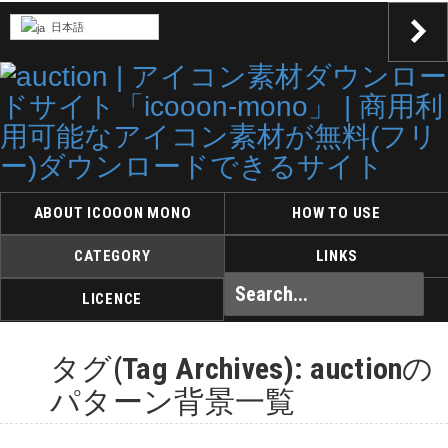
日本語
ABOUT ICOOON MONO
HOW TO USE
CATEGORY
LINKS
LICENCE
タグ(Tag Archives): auctionの
パターン背景一覧