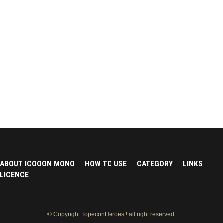
ABOUT ICOOON MONO
HOW TO USE
CATEGORY
LINKS
LICENCE
© Copyright TopeconHeroes ! all right reserved.