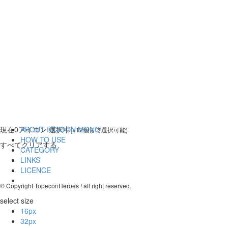
現在
0
アイコン 選択中
ABOUT ICOOON MONO
(※12個まで選択可能)
HOW TO USE
すべてクリアする
CATEGORY
LINKS
LICENCE
© Copyright TopeconHeroes ! all right reserved.
select size
16px
32px