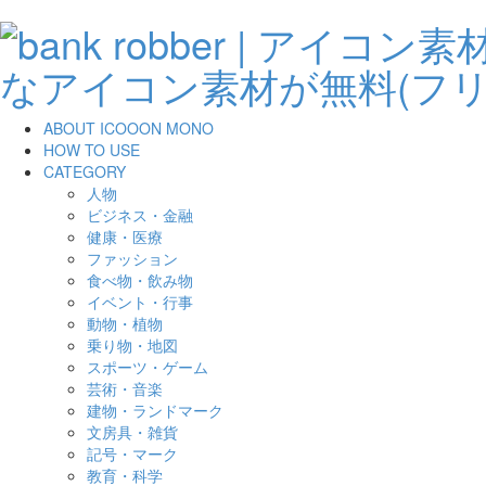
ABOUT ICOOON MONO
HOW TO USE
CATEGORY
人物
ビジネス・金融
健康・医療
ファッション
食べ物・飲み物
イベント・行事
動物・植物
乗り物・地図
スポーツ・ゲーム
芸術・音楽
建物・ランドマーク
文房具・雑貨
記号・マーク
教育・科学