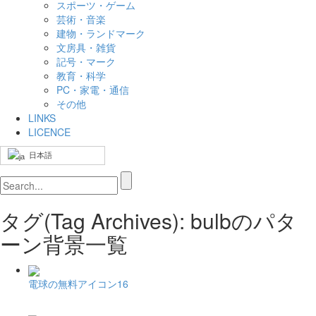
スポーツ・ゲーム
芸術・音楽
建物・ランドマーク
文房具・雑貨
記号・マーク
教育・科学
PC・家電・通信
その他
LINKS
LICENCE
日本語
タグ(Tag Archives): bulbのパタ
ーン背景一覧
電球の無料アイコン16