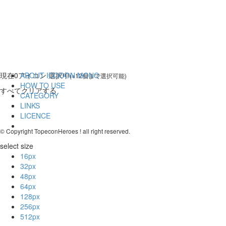
現在
0
アイコン 選択中
ABOUT ICOOON MONO
(※12個まで選択可能)
HOW TO USE
すべてクリアする
CATEGORY
LINKS
LICENCE
© Copyright TopeconHeroes ! all right reserved.
select size
16px
32px
48px
64px
128px
256px
512px