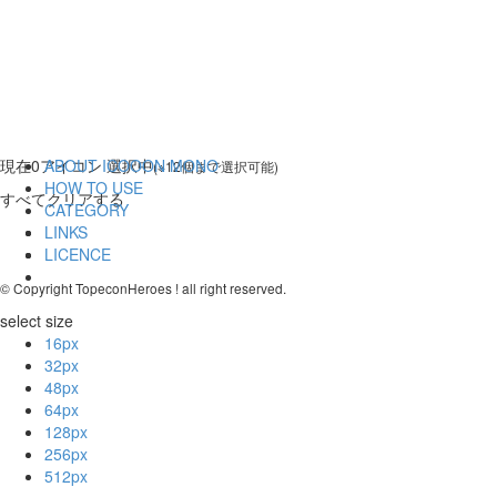
現在
0
アイコン 選択中
ABOUT ICOOON MONO
(※12個まで選択可能)
HOW TO USE
すべてクリアする
CATEGORY
LINKS
LICENCE
© Copyright TopeconHeroes ! all right reserved.
select size
16px
32px
48px
64px
128px
256px
512px