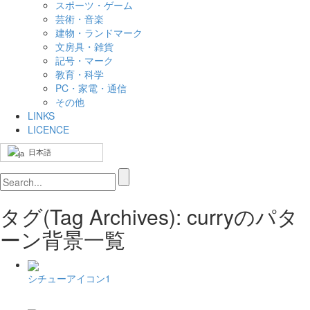
スポーツ・ゲーム
芸術・音楽
建物・ランドマーク
文房具・雑貨
記号・マーク
教育・科学
PC・家電・通信
その他
LINKS
LICENCE
日本語
タグ(Tag Archives): curryのパタ
ーン背景一覧
シチューアイコン1