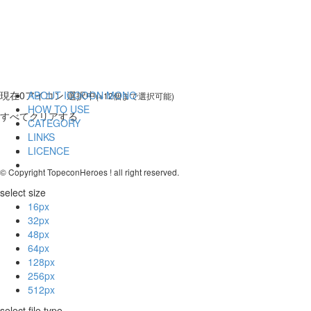
現在
0
アイコン 選択中
ABOUT ICOOON MONO
(※12個まで選択可能)
HOW TO USE
すべてクリアする
CATEGORY
LINKS
LICENCE
© Copyright TopeconHeroes ! all right reserved.
select size
16px
32px
48px
64px
128px
256px
512px
select file type