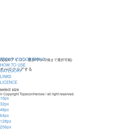
ABOUT ICOOON MONO
現在
0
アイコン 選択中
(※12個まで選択可能)
HOW TO USE
すべてクリアする
CATEGORY
LINKS
LICENCE
select size
© Copyright TopeconHeroes ! all right reserved.
16px
32px
48px
64px
128px
256px