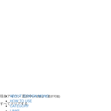
現在
アイコン 選択中
ABOUT ICOOON MONO
(※12個まで選択可能)
HOW TO USE
すべてクリアする
CATEGORY
LINKS