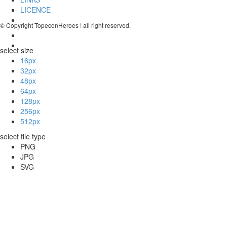
LICENCE
© Copyright TopeconHeroes ! all right reserved.
select size
16px
32px
48px
64px
128px
256px
512px
select file type
PNG
JPG
SVG