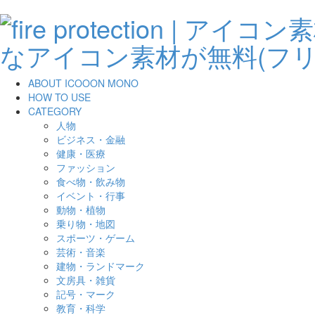
ABOUT ICOOON MONO
HOW TO USE
CATEGORY
人物
ビジネス・金融
健康・医療
ファッション
食べ物・飲み物
イベント・行事
動物・植物
乗り物・地図
スポーツ・ゲーム
芸術・音楽
建物・ランドマーク
文房具・雑貨
記号・マーク
教育・科学