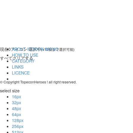
現在
0
アイコン 選択中
ABOUT ICOOON MONO
(※12個まで選択可能)
HOW TO USE
すべてクリアする
CATEGORY
LINKS
LICENCE
© Copyright TopeconHeroes ! all right reserved.
select size
16px
32px
48px
64px
128px
256px
512px