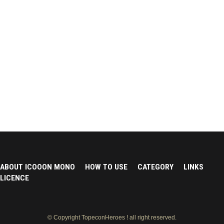
ABOUT ICOOON MONO
HOW TO USE
CATEGORY
LINKS
LICENCE
© Copyright TopeconHeroes ! all right reserved.