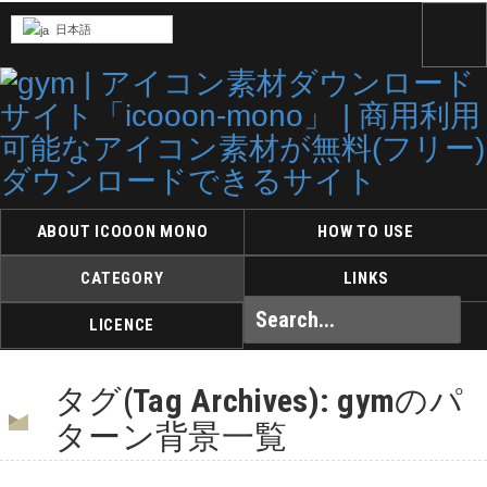
日本語
ABOUT ICOOON MONO
HOW TO USE
CATEGORY
LINKS
LICENCE
タグ(Tag Archives): gymのパ
ターン背景一覧