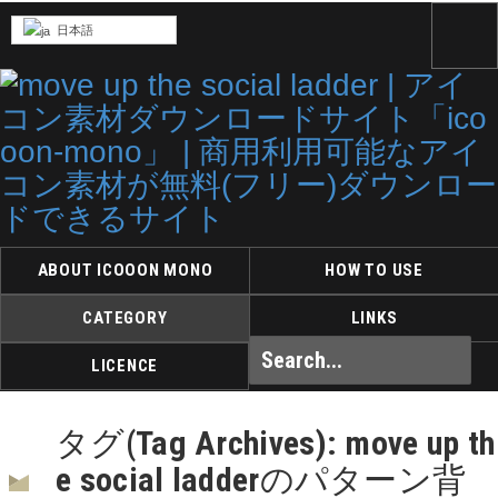
日本語
ABOUT ICOOON MONO
HOW TO USE
CATEGORY
LINKS
LICENCE
タグ(Tag Archives): move up th
e social ladderのパターン背