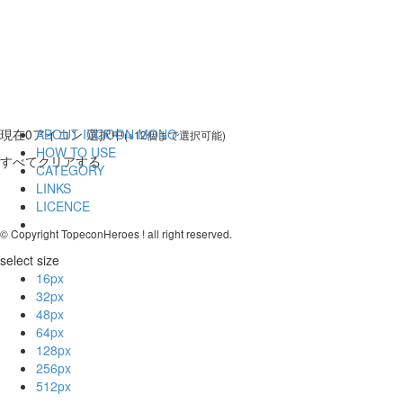
現在
0
アイコン 選択中
ABOUT ICOOON MONO
(※12個まで選択可能)
HOW TO USE
すべてクリアする
CATEGORY
LINKS
LICENCE
© Copyright TopeconHeroes ! all right reserved.
select size
16px
32px
48px
64px
128px
256px
512px