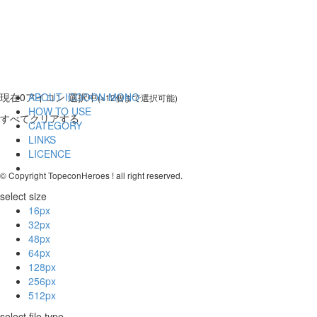
現在
0
アイコン 選択中
ABOUT ICOOON MONO
(※12個まで選択可能)
HOW TO USE
すべてクリアする
CATEGORY
LINKS
LICENCE
© Copyright TopeconHeroes ! all right reserved.
select size
16px
32px
48px
64px
128px
256px
512px
select file type