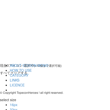
現在
0
アイコン 選択中
ABOUT ICOOON MONO
(※12個まで選択可能)
HOW TO USE
すべてクリアする
CATEGORY
LINKS
LICENCE
© Copyright TopeconHeroes ! all right reserved.
select size
16px
32px