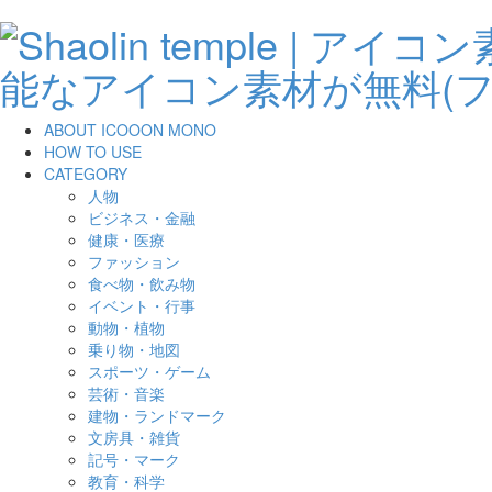
ABOUT ICOOON MONO
HOW TO USE
CATEGORY
人物
ビジネス・金融
健康・医療
ファッション
食べ物・飲み物
イベント・行事
動物・植物
乗り物・地図
スポーツ・ゲーム
芸術・音楽
建物・ランドマーク
文房具・雑貨
記号・マーク
教育・科学