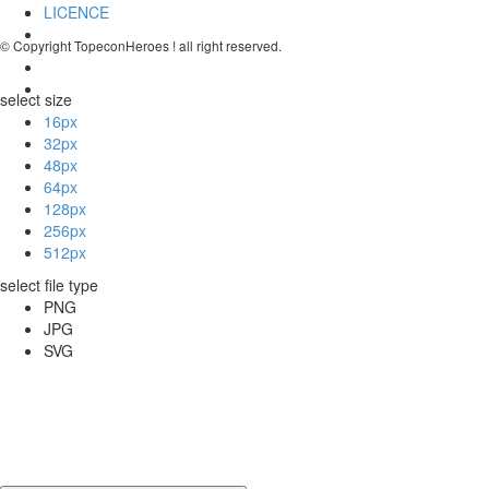
LICENCE
© Copyright TopeconHeroes ! all right reserved.
select size
16px
32px
48px
64px
128px
256px
512px
select file type
PNG
JPG
SVG