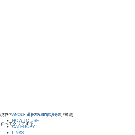
現在
アイコン 選択中
ABOUT ICOOON MONO
(※12個まで選択可能)
HOW TO USE
すべてクリアする
CATEGORY
LINKS