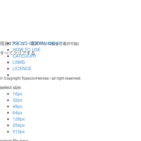
現在
0
アイコン 選択中
ABOUT ICOOON MONO
(※12個まで選択可能)
HOW TO USE
すべてクリアする
CATEGORY
LINKS
LICENCE
© Copyright TopeconHeroes ! all right reserved.
select size
16px
32px
48px
64px
128px
256px
512px
select file type