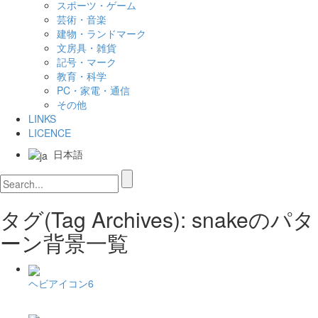
スポーツ・ゲーム
芸術・音楽
建物・ランドマーク
文房具・雑貨
記号・マーク
教育・科学
PC・家電・通信
その他
LINKS
LICENCE
日本語
タグ(Tag Archives): snakeのパタ
ーン背景一覧
ヘビアイコン6