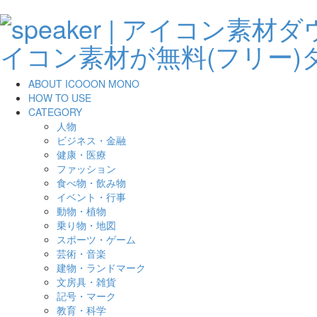
ABOUT ICOOON MONO
HOW TO USE
CATEGORY
人物
ビジネス・金融
健康・医療
ファッション
食べ物・飲み物
イベント・行事
動物・植物
乗り物・地図
スポーツ・ゲーム
芸術・音楽
建物・ランドマーク
文房具・雑貨
記号・マーク
教育・科学