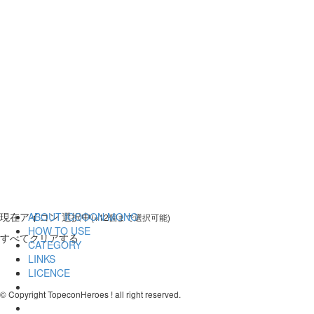
現在
アイコン 選択中
ABOUT ICOOON MONO
(※12個まで選択可能)
HOW TO USE
すべてクリアする
CATEGORY
LINKS
LICENCE
© Copyright TopeconHeroes ! all right reserved.