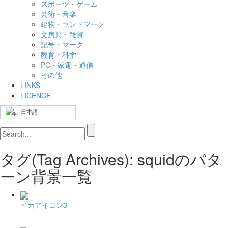
スポーツ・ゲーム
芸術・音楽
建物・ランドマーク
文房具・雑貨
記号・マーク
教育・科学
PC・家電・通信
その他
LINKS
LICENCE
日本語
タグ(Tag Archives): squidのパタ
ーン背景一覧
イカアイコン3