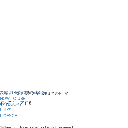
ABOUT ICOOON MONO
現在
アイコン 選択中
(※12個まで選択可能)
HOW TO USE
すべてクリアする
CATEGORY
LINKS
LICENCE
© Copyright TopeconHeroes ! all right reserved.