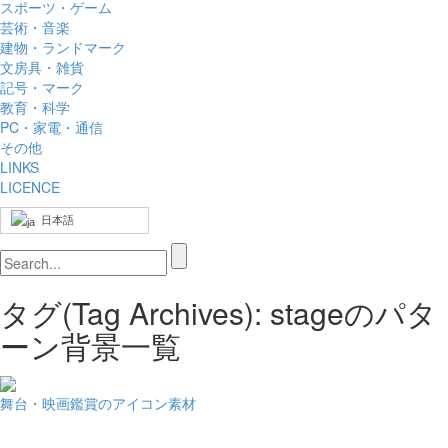
スポーツ・ゲーム
芸術・音楽
建物・ランドマーク
文房具・雑貨
記号・マーク
教育・科学
PC・家電・通信
その他
LINKS
LICENCE
日本語
タグ(Tag Archives): stageのパタ
ーン背景一覧
舞台・映画鑑賞のアイコン素材