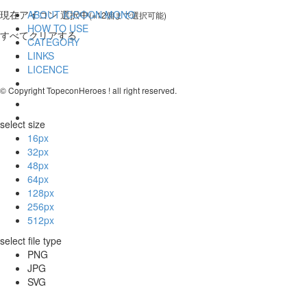
現在
アイコン 選択中
ABOUT ICOOON MONO
(※12個まで選択可能)
HOW TO USE
すべてクリアする
CATEGORY
LINKS
LICENCE
© Copyright TopeconHeroes ! all right reserved.
select size
16px
32px
48px
64px
128px
256px
512px
select file type
PNG
JPG
SVG