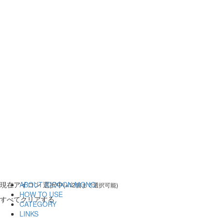
現在
アイコン 選択中
ABOUT ICOOON MONO
(※12個まで選択可能)
HOW TO USE
すべてクリアする
CATEGORY
LINKS