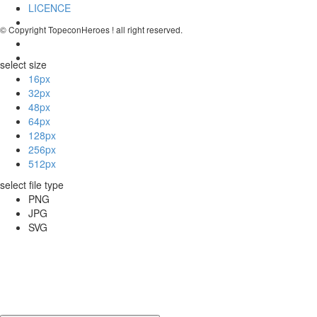
LICENCE
© Copyright TopeconHeroes ! all right reserved.
select size
16px
32px
48px
64px
128px
256px
512px
select file type
PNG
JPG
SVG