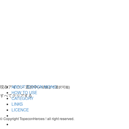
現在
アイコン 選択中
ABOUT ICOOON MONO
(※12個まで選択可能)
HOW TO USE
すべてクリアする
CATEGORY
LINKS
LICENCE
© Copyright TopeconHeroes ! all right reserved.