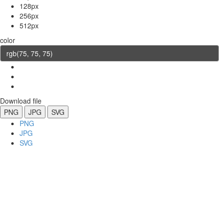
128px
256px
512px
color
Download file
PNG
JPG
SVG
PNG
JPG
SVG