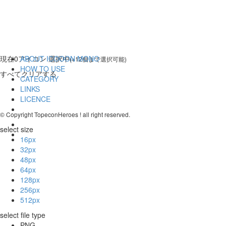
現在
0
アイコン 選択中
ABOUT ICOOON MONO
(※12個まで選択可能)
HOW TO USE
すべてクリアする
CATEGORY
LINKS
LICENCE
© Copyright TopeconHeroes ! all right reserved.
select size
16px
32px
48px
64px
128px
256px
512px
select file type
PNG