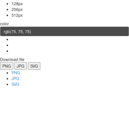
128px
256px
512px
color
Download file
PNG
JPG
SVG
PNG
JPG
SVG