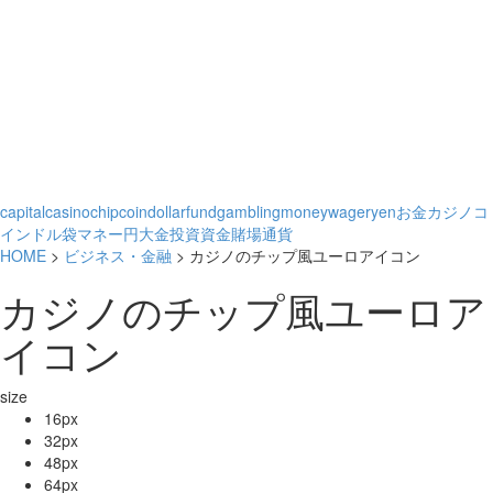
capital
casino
chip
coin
dollar
fund
gambling
money
wager
yen
お金
カジノ
コ
イン
ドル袋
マネー
円
大金
投資
資金
賭場
通貨
HOME
>
ビジネス・金融
> カジノのチップ風ユーロアイコン
カジノのチップ風ユーロア
イコン
size
16px
32px
48px
64px