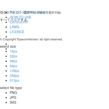
現在
0
アイコン 選択中
ABOUT ICOOON MONO
(※12個まで選択可能)
HOW TO USE
すべてクリアする
CATEGORY
LINKS
LICENCE
© Copyright TopeconHeroes ! all right reserved.
select size
16px
32px
48px
64px
128px
256px
512px
select file type
PNG
JPG
SVG