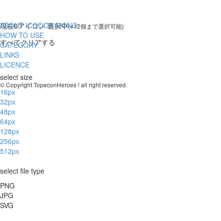
ABOUT ICOOON MONO
現在
0
アイコン 選択中
(※12個まで選択可能)
HOW TO USE
すべてクリアする
CATEGORY
LINKS
LICENCE
select size
© Copyright TopeconHeroes ! all right reserved.
16px
32px
48px
64px
128px
256px
512px
select file type
PNG
JPG
SVG