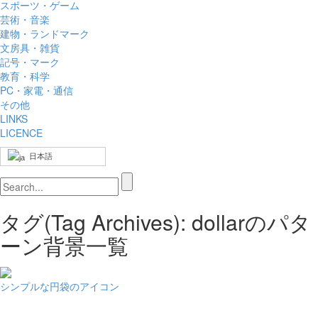
スポーツ・ゲーム
芸術・音楽
建物・ランドマーク
文房具・雑貨
記号・マーク
教育・科学
PC・家電・通信
その他
LINKS
LICENCE
日本語
タグ(Tag Archives): dollarのパタ
ーン背景一覧
シンプルな円袋のアイコン