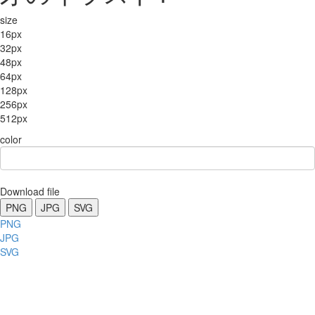
size
16px
32px
48px
64px
128px
256px
512px
color
Download file
PNG
JPG
SVG
PNG
JPG
SVG