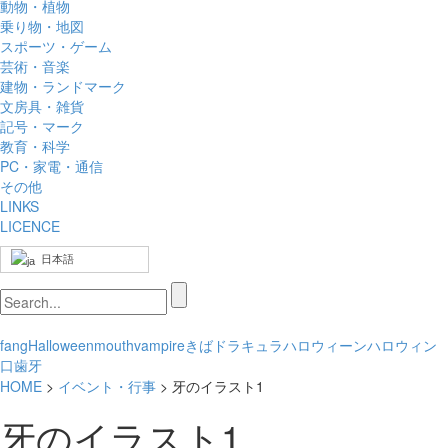
動物・植物
乗り物・地図
スポーツ・ゲーム
芸術・音楽
建物・ランドマーク
文房具・雑貨
記号・マーク
教育・科学
PC・家電・通信
その他
LINKS
LICENCE
日本語
fang
Halloween
mouth
vampire
きば
ドラキュラ
ハロウィーン
ハロウィン
口
歯
牙
HOME
>
イベント・行事
> 牙のイラスト1
牙のイラスト1