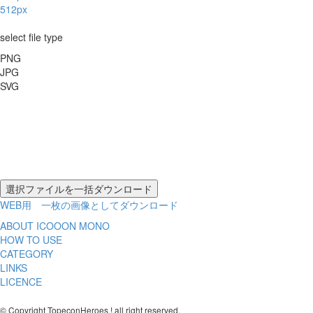
512px
select file type
PNG
JPG
SVG
WEB用 一枚の画像としてダウンロード
ABOUT ICOOON MONO
HOW TO USE
CATEGORY
LINKS
LICENCE
© Copyright TopeconHeroes ! all right reserved.